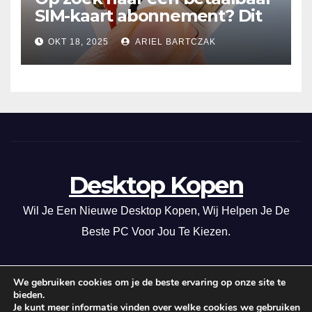
SIM-kaart abonnement? Dit
20GB data-abonnement is
OKT 18, 2025
ARIEL BARTCZAK
super voordelig in Nederland
en de EU!
Desktop Kopen
Wil Je Een Nieuwe Desktop Kopen, Wij Helpen Je De
Beste PC Voor Jou Te Kiezen.
We gebruiken cookies om je de beste ervaring op onze site te
bieden.
Met trots aangedreven door WordPress
|
Thema: News Way door
Je kunt meer informatie vinden over welke cookies we gebruiken
Themeansar
.