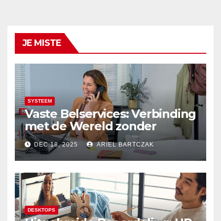
JE MISTE
SYSTEEM
Vaste Belservices: Verbinding
met de Wereld zonder
Onderbrekingen – Alleen bij
DEC 18, 2025
ARIEL BARTCZAK
Budget Internet
DESKTOPS