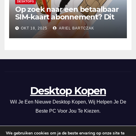
DESKTOPS
Op zoek naar een betaalbaar
SIM-kaart abonnement? Dit
20GB data-abonnement is
OKT 18, 2025
ARIEL BARTCZAK
super voordelig in Nederland
en de EU!
Desktop Kopen
Wil Je Een Nieuwe Desktop Kopen, Wij Helpen Je De
Beste PC Voor Jou Te Kiezen.
We gebruiken cookies om je de beste ervaring op onze site te