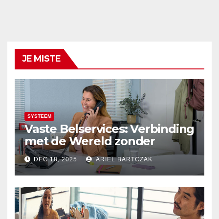
JE MISTE
SYSTEEM
Vaste Belservices: Verbinding
met de Wereld zonder
Onderbrekingen – Alleen bij
DEC 18, 2025
ARIEL BARTCZAK
Budget Internet