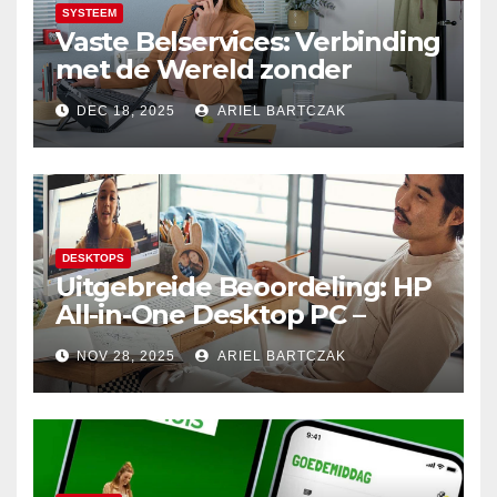
SYSTEEM
Vaste Belservices: Verbinding
met de Wereld zonder
Onderbrekingen – Alleen bij
DEC 18, 2025
ARIEL BARTCZAK
Budget Internet
DESKTOPS
Uitgebreide Beoordeling: HP
All-in-One Desktop PC –
Krachtige Prestaties en
NOV 28, 2025
ARIEL BARTCZAK
Minimalistisch Design in
Perfecte Harmonie