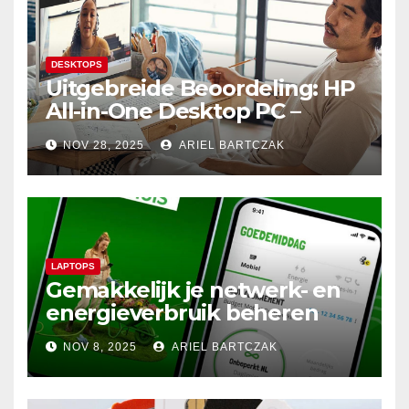
DESKTOPS
Uitgebreide Beoordeling: HP
All-in-One Desktop PC –
Krachtige Prestaties en
NOV 28, 2025
ARIEL BARTCZAK
Minimalistisch Design in
Perfecte Harmonie
LAPTOPS
Gemakkelijk je netwerk- en
energieverbruik beheren
met de Budget Thuis App
NOV 8, 2025
ARIEL BARTCZAK