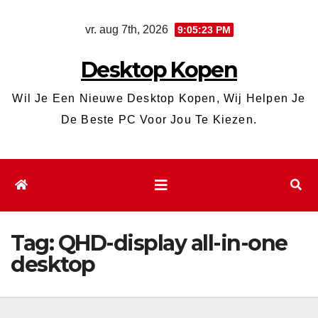
Ga
vr. aug 7th, 2026
9:05:24 PM
naar
de
Desktop Kopen
inhoud
Wil Je Een Nieuwe Desktop Kopen, Wij Helpen Je
De Beste PC Voor Jou Te Kiezen.
Tag:
QHD-display all-in-one
desktop