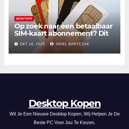
DESKTOPS
Op zoek naar een betaalbaar
SIM-kaart abonnement? Dit
20GB data-abonnement is
OKT 18, 2025
ARIEL BARTCZAK
super voordelig in Nederland
en de EU!
Desktop Kopen
Wil Je Een Nieuwe Desktop Kopen, Wij Helpen Je De
Beste PC Voor Jou Te Kiezen.