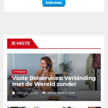
JE MISTE
SYSTEEM
Vaste Belservices: Verbinding
met de Wereld zonder
Onderbrekingen – Alleen bij
DEC 18, 2025
ARIEL BARTCZAK
Budget Internet