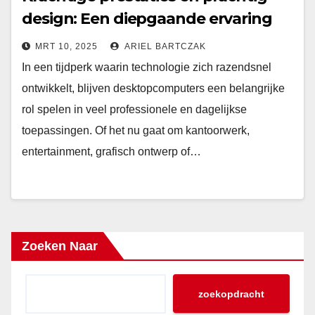
design: Een diepgaande ervaring
van een krachtige all-in-one
MRT 10, 2025
ARIEL BARTCZAK
desktop
In een tijdperk waarin technologie zich razendsnel
ontwikkelt, blijven desktopcomputers een belangrijke
rol spelen in veel professionele en dagelijkse
toepassingen. Of het nu gaat om kantoorwerk,
entertainment, grafisch ontwerp of…
Zoeken Naar
zoekopdracht