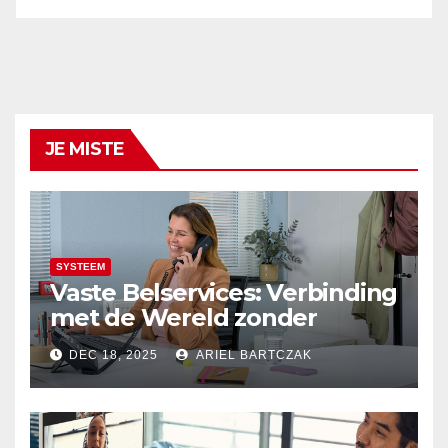
JE MISTE
SYSTEEM
Vaste Belservices: Verbinding
met de Wereld zonder
Onderbrekingen – Alleen bij
DEC 18, 2025
ARIEL BARTCZAK
Budget Internet