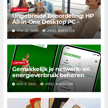
DESKTOPS
Uitgebreide Beoordeling: HP
All-in-One Desktop PC –
Krachtige Prestaties en
NOV 28, 2025
ARIEL BARTCZAK
Minimalistisch Design in
Perfecte Harmonie
LAPTOPS
Gemakkelijk je netwerk- en
energieverbruik beheren
met de Budget Thuis App
NOV 8, 2025
ARIEL BARTCZAK