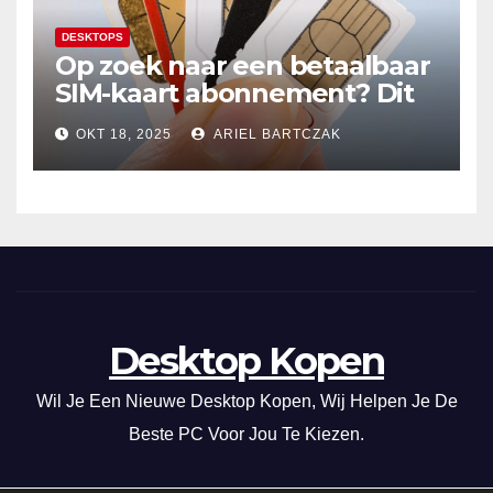
DESKTOPS
Op zoek naar een betaalbaar
SIM-kaart abonnement? Dit
20GB data-abonnement is
OKT 18, 2025
ARIEL BARTCZAK
super voordelig in Nederland
en de EU!
Desktop Kopen
Wil Je Een Nieuwe Desktop Kopen, Wij Helpen Je De
Beste PC Voor Jou Te Kiezen.