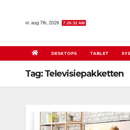
Ga
naar
de
vr. aug 7th, 2026
7:26:32 AM
inhoud
DESKTOPS
TABLET
SY
Tag:
Televisiepakketten