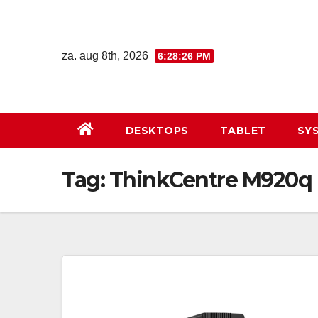
Ga
naar
de
za. aug 8th, 2026
6:28:27 PM
inhoud
DESKTOPS
TABLET
SY
Tag:
ThinkCentre M920q