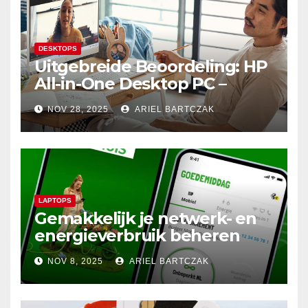
DESKTOPS
Uitgebreide Beoordeling: HP
All-in-One Desktop PC –
Krachtige Prestaties en
NOV 28, 2025
ARIEL BARTCZAK
Minimalistisch Design in
Perfecte Harmonie
LAPTOPS
Gemakkelijk je netwerk- en
energieverbruik beheren
met de Budget Thuis App
NOV 8, 2025
ARIEL BARTCZAK