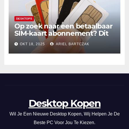
DESKTOPS
Op zoek naar een betaalbaar
SIM-kaart abonnement? Dit
20GB data-abonnement is
OKT 18, 2025
ARIEL BARTCZAK
super voordelig in Nederland
en de EU!
Desktop Kopen
Wil Je Een Nieuwe Desktop Kopen, Wij Helpen Je De
Beste PC Voor Jou Te Kiezen.