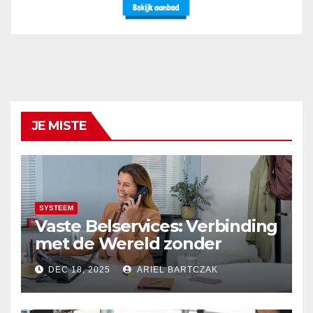
JE MISTE
SYSTEEM
Vaste Belservices: Verbinding
met de Wereld zonder
Onderbrekingen – Alleen bij
DEC 18, 2025
ARIEL BARTCZAK
Budget Internet