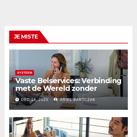
JE MISTE
SYSTEEM
Vaste Belservices: Verbinding
met de Wereld zonder
Onderbrekingen – Alleen bij
DEC 18, 2025
ARIEL BARTCZAK
Budget Internet