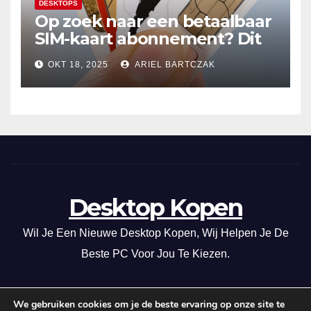
DESKTOPS
Op zoek naar een betaalbaar
SIM-kaart abonnement? Dit
20GB data-abonnement is
OKT 18, 2025
ARIEL BARTCZAK
super voordelig in Nederland
en de EU!
Desktop Kopen
Wil Je Een Nieuwe Desktop Kopen, Wij Helpen Je De
Beste PC Voor Jou Te Kiezen.
We gebruiken cookies om je de beste ervaring op onze site te