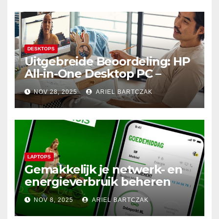
DESKTOPS
Uitgebreide Beoordeling: HP
All-in-One Desktop PC –
Krachtige Prestaties en
NOV 28, 2025
ARIEL BARTCZAK
Minimalistisch Design in
Perfecte Harmonie
LAPTOPS
Gemakkelijk je netwerk- en
energieverbruik beheren
met de Budget Thuis App
NOV 8, 2025
ARIEL BARTCZAK