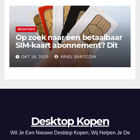
DESKTOPS
Op zoek naar een betaalbaar
SIM-kaart abonnement? Dit
20GB data-abonnement is
OKT 18, 2025
ARIEL BARTCZAK
super voordelig in Nederland
en de EU!
Desktop Kopen
Wil Je Een Nieuwe Desktop Kopen, Wij Helpen Je De