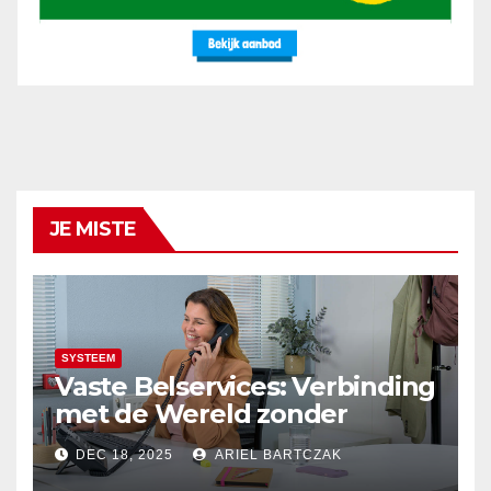
JE MISTE
SYSTEEM
Vaste Belservices: Verbinding
met de Wereld zonder
Onderbrekingen – Alleen bij
DEC 18, 2025
ARIEL BARTCZAK
Budget Internet