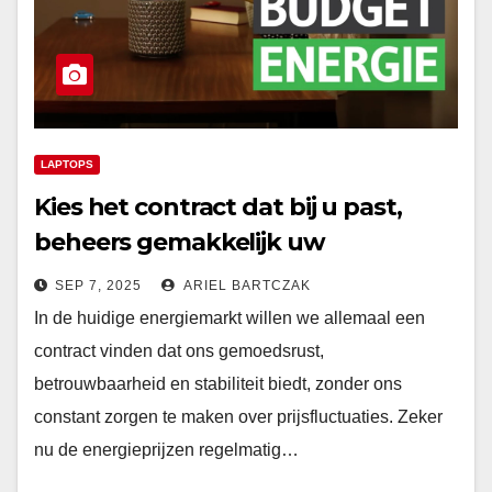
LAPTOPS
Kies het contract dat bij u past,
beheers gemakkelijk uw
energiekosten – Vind het perfecte
SEP 7, 2025
ARIEL BARTCZAK
plan bij Budget Energie
In de huidige energiemarkt willen we allemaal een
contract vinden dat ons gemoedsrust,
betrouwbaarheid en stabiliteit biedt, zonder ons
constant zorgen te maken over prijsfluctuaties. Zeker
nu de energieprijzen regelmatig…