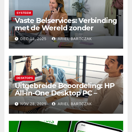
SYSTEEM
Vaste Belservices: Verbinding
met de Wereld zonder
Onderbrekingen – Alleen bij
DEC 18, 2025
ARIEL BARTCZAK
Budget Internet
DESKTOPS
Uitgebreide Beoordeling: HP
All-in-One Desktop PC –
Krachtige Prestaties en
NOV 28, 2025
ARIEL BARTCZAK
Minimalistisch Design in
Perfecte Harmonie