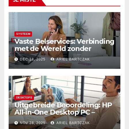
SYSTEEM
Vaste Belservices: Verbinding
met de Wereld zonder
Onderbrekingen – Alleen bij
DEC 18, 2025
ARIEL BARTCZAK
Budget Internet
DESKTOPS
Uitgebreide Beoordeling: HP
All-in-One Desktop PC –
Krachtige Prestaties en
NOV 28, 2025
ARIEL BARTCZAK
Minimalistisch Design in