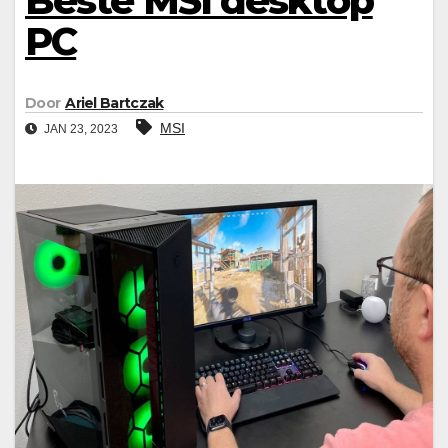
Beste MSI desktop
PC
Door
Ariel Bartczak
MSI
JAN 23, 2023