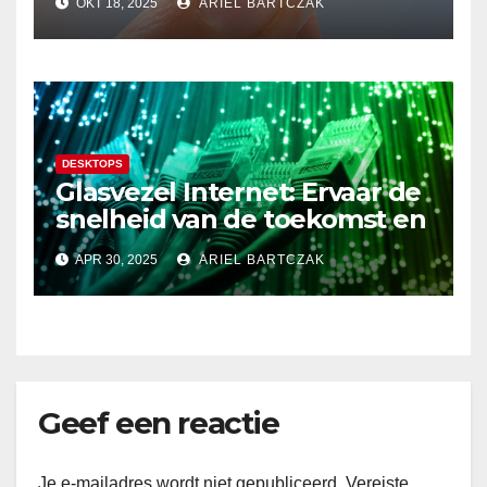
OKT 18, 2025
ARIEL BARTCZAK
super voordelig in Nederland
en de EU!
DESKTOPS
Glasvezel Internet: Ervaar de
snelheid van de toekomst en
verbeter je internetervaring!
APR 30, 2025
ARIEL BARTCZAK
Geef een reactie
Je e-mailadres wordt niet gepubliceerd.
Vereiste