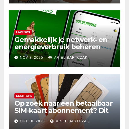
Perfecte Harmonie
LAPTOPS
Gemakkelijk je netwerk- en
energieverbruik beheren
met de Budget Thuis App
NOV 8, 2025
ARIEL BARTCZAK
DESKTOPS
Op zoek naar een betaalbaar
SIM-kaart abonnement? Dit
20GB data-abonnement is
OKT 18, 2025
ARIEL BARTCZAK
super voordelig in Nederland