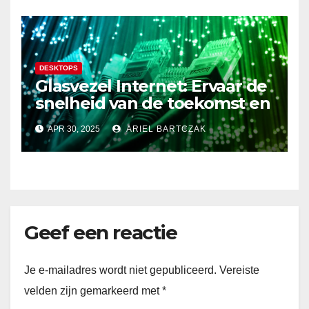
DESKTOPS
Glasvezel Internet: Ervaar de
snelheid van de toekomst en
verbeter je internetervaring!
APR 30, 2025
ARIEL BARTCZAK
Geef een reactie
Je e-mailadres wordt niet gepubliceerd.
Vereiste
velden zijn gemarkeerd met
*