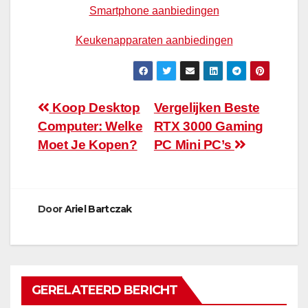
Smartphone aanbiedingen
Keukenapparaten aanbiedingen
Bericht
Koop Desktop
Vergelijken Beste
Computer: Welke
RTX 3000 Gaming
navigatie
Moet Je Kopen?
PC Mini PC’s
Door
Ariel Bartczak
GERELATEERD BERICHT