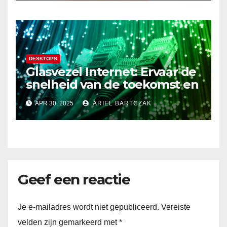
en de EU!
DESKTOPS
Glasvezel Internet: Ervaar de
snelheid van de toekomst en
verbeter je internetervaring!
APR 30, 2025
ARIEL BARTCZAK
Geef een reactie
Je e-mailadres wordt niet gepubliceerd.
Vereiste
velden zijn gemarkeerd met
*