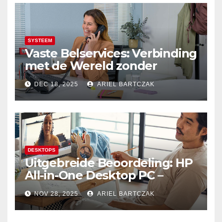
SYSTEEM
Vaste Belservices: Verbinding
met de Wereld zonder
Onderbrekingen – Alleen bij
DEC 18, 2025
ARIEL BARTCZAK
Budget Internet
DESKTOPS
Uitgebreide Beoordeling: HP
All-in-One Desktop PC –
Krachtige Prestaties en
NOV 28, 2025
ARIEL BARTCZAK
Minimalistisch Design in
Perfecte Harmonie