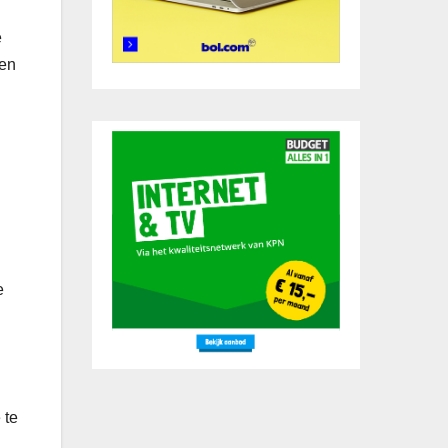
e
ten
e
 te