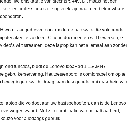
riendelijke prijskaartje van slechts € 449. Dit maakt het een
uikers en professionals die op zoek zijn naar een betrouwbare
 spenderen.
wordt aangedreven door moderne hardware die voldoende
mputertaken te voldoen. Of u nu documenten wilt bewerken, e-
f video’s wilt streamen, deze laptop kan het allemaal aan zonder
igh-end functies, biedt de Lenovo IdeaPad 1 15AMN7
gebruikerservaring. Het toetsenbord is comfortabel om op te
p bewegingen, wat bijdraagt aan de algehele bruikbaarheid van
ke laptop die voldoet aan uw basisbehoeften, dan is de Lenovo
erwegen waard. Met zijn combinatie van betaalbaarheid,
e keuze voor alledaags gebruik.