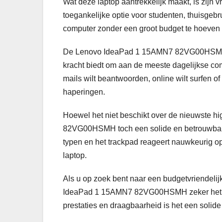
Wat deze laptop aantrekkelijk maakt, is zijn v
toegankelijke optie voor studenten, thuisgebr
computer zonder een groot budget te hoeven
De Lenovo IdeaPad 1 15AMN7 82VG00HSMH 
kracht biedt om aan de meeste dagelijkse co
mails wilt beantwoorden, online wilt surfen o
haperingen.
Hoewel het niet beschikt over de nieuwste h
82VG00HSMH toch een solide en betrouwbare 
typen en het trackpad reageert nauwkeurig o
laptop.
Als u op zoek bent naar een budgetvriendelij
IdeaPad 1 15AMN7 82VG00HSMH zeker het ov
prestaties en draagbaarheid is het een solid