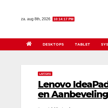
Ga
naar
de
za. aug 8th, 2026
10:14:18 PM
inhoud
DESKTOPS
TABLET
SY
LAPTOPS
Lenovo IdeaPad
en Aanbevelin