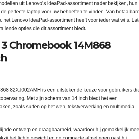
odellen uit Lenovo’s IdeaPad-assortiment nader bekijken, hun
de perfecte laptop voor uw behoeften te vinden. Van betaalbar
 het Lenovo IdeaPad-assortiment heeft voor ieder wat wils. La
lende opties die dit assortiment biedt.
m 3 Chromebook 14M868
ch
68 82XJ002AMH is een uitstekende keuze voor gebruikers di
ptopervaring. Met zijn scherm van 14 inch biedt het een
taken, zoals surfen op het web, tekstverwerking en multimedia-
ijnde ontwerp en draagbaarheid, waardoor hij gemakkelijk mee
zij het lichte gewicht en de compacte afmetingen past hij