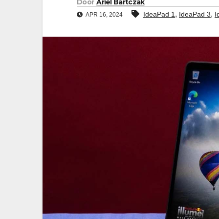
Door
Ariel Bartczak
,
,
IdeaPad 1
IdeaPad 3
I
APR 16, 2024