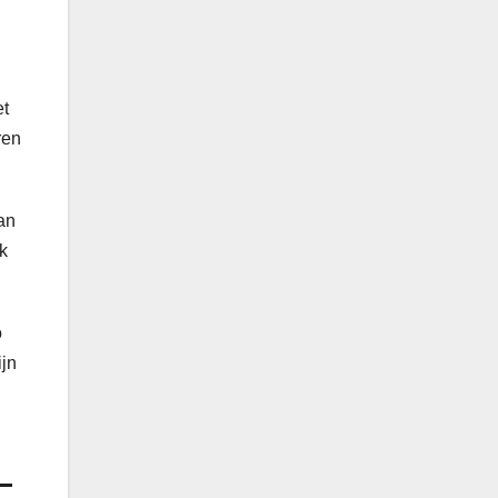
et
ren
an
k
o
ijn
–