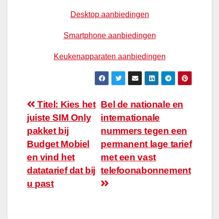
Desktop aanbiedingen
Smartphone aanbiedingen
Keukenapparaten aanbiedingen
Bericht
Titel: Kies het
Bel de nationale en
juiste SIM Only
internationale
navigatie
pakket bij
nummers tegen een
Budget Mobiel
permanent lage tarief
en vind het
met een vast
datatarief dat bij
telefoonabonnement
u past