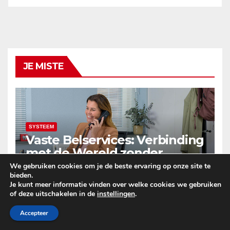
JE MISTE
SYSTEEM
Vaste Belservices: Verbinding
met de Wereld zonder
Onderbrekingen – Alleen bij
We gebruiken cookies om je de beste ervaring op onze site te
DEC 18, 2025
ARIEL BARTCZAK
bieden.
Budget Internet
Je kunt meer informatie vinden over welke cookies we gebruiken
of deze uitschakelen in de
instellingen
.
Accepteer