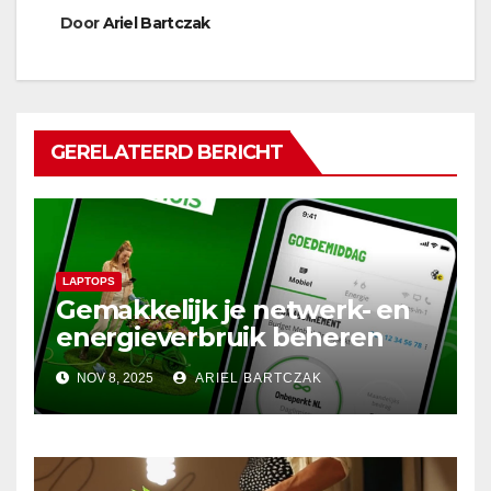
Door
Ariel Bartczak
GERELATEERD BERICHT
LAPTOPS
Gemakkelijk je netwerk- en
energieverbruik beheren
met de Budget Thuis App
NOV 8, 2025
ARIEL BARTCZAK