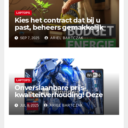
LAPTOPS
Kies het contract dat bij u
past, beheers gemakkelijk
uw energiekosten – Vind het
SEP 7, 2025
ARIEL BARTCZAK
perfecte plan bij Budget
Energie
LAPTOPS
Onverslaanbare prijs-
kwaliteitverhouding! Deze
drie krachtige laptops
JUL 8, 2025
ARIEL BARTCZAK
bieden geweldige prestaties
voor een verrassende prijs