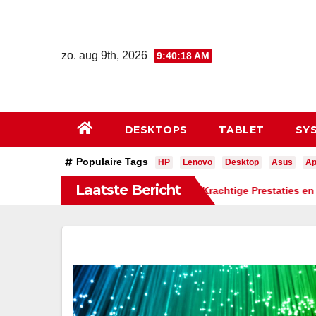
Ga
naar
de
zo. aug 9th, 2026
9:40:19 AM
inhoud
DESKTOPS
TABLET
SY
Populaire Tags
HP
Lenovo
Desktop
Asus
Ap
Laatste Bericht
 HP All-in-One Desktop PC – Krachtige Prestaties en Minimalistis