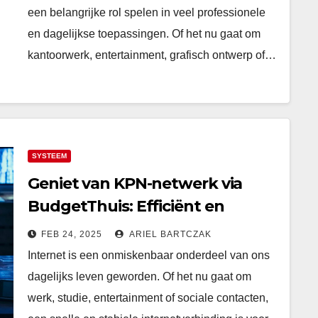
een belangrijke rol spelen in veel professionele
en dagelijkse toepassingen. Of het nu gaat om
kantoorwerk, entertainment, grafisch ontwerp of…
SYSTEEM
Geniet van KPN-netwerk via
BudgetThuis: Efficiënt en
goedkoop, tot 70% korting op
FEB 24, 2025
ARIEL BARTCZAK
internet en gratis tv voor 6
Internet is een onmiskenbaar onderdeel van ons
maanden
dagelijks leven geworden. Of het nu gaat om
werk, studie, entertainment of sociale contacten,