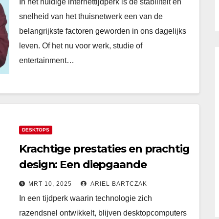
In het huidige internettijdperk is de stabiliteit en
snelheid van het thuisnetwerk een van de
belangrijkste factoren geworden in ons dagelijks
leven. Of het nu voor werk, studie of
entertainment…
DESKTOPS
Krachtige prestaties en prachtig
design: Een diepgaande
ervaring van een krachtige all-in-
MRT 10, 2025
ARIEL BARTCZAK
one desktop
In een tijdperk waarin technologie zich
razendsnel ontwikkelt, blijven desktopcomputers