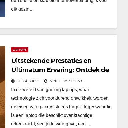
een snelle en stabiele internetverbinding is voor
elk gezin…
LAPTOPS
Uitstekende Prestaties en
Ultimatum Ervaring: Ontdek de
Krachtige Gaming Laptop
FEB 4, 2025
ARIEL BARTCZAK
In de wereld van gaming laptops, waar
technologie zich voortdurend ontwikkelt, worden
de eisen van gamers steeds hoger. Tegenwoordig
is een laptop die beschikt over krachtige
rekenkracht, verfijnde weergave, een…