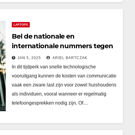
LAPTOPS
Bel de nationale en
internationale nummers tegen
een permanent lage tarief met
JAN 5, 2025
ARIEL BARTCZAK
een vast telefoonabonnement
In dit tijdperk van snelle technologische
vooruitgang kunnen de kosten van communicatie
vaak een zware last zijn voor zowel huishoudens
als individuen, vooral wanneer er regelmatig
telefoongesprekken nodig zijn. Of…