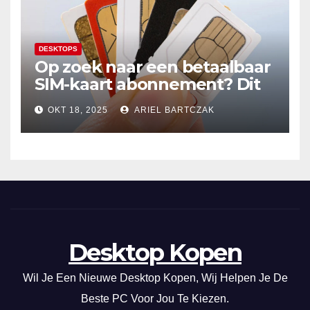
DESKTOPS
Op zoek naar een betaalbaar
SIM-kaart abonnement? Dit
20GB data-abonnement is
OKT 18, 2025
ARIEL BARTCZAK
super voordelig in Nederland
en de EU!
Desktop Kopen
Wil Je Een Nieuwe Desktop Kopen, Wij Helpen Je De
Beste PC Voor Jou Te Kiezen.