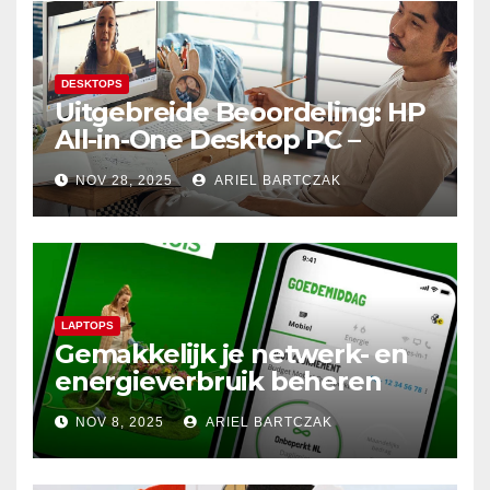
DESKTOPS
Uitgebreide Beoordeling: HP
All-in-One Desktop PC –
Krachtige Prestaties en
NOV 28, 2025
ARIEL BARTCZAK
Minimalistisch Design in
Perfecte Harmonie
LAPTOPS
Gemakkelijk je netwerk- en
energieverbruik beheren
met de Budget Thuis App
NOV 8, 2025
ARIEL BARTCZAK