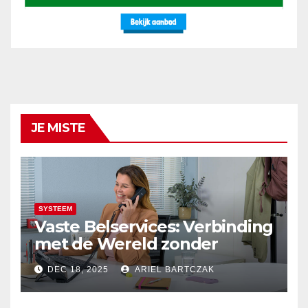
JE MISTE
SYSTEEM
Vaste Belservices: Verbinding
met de Wereld zonder
Onderbrekingen – Alleen bij
DEC 18, 2025
ARIEL BARTCZAK
Budget Internet