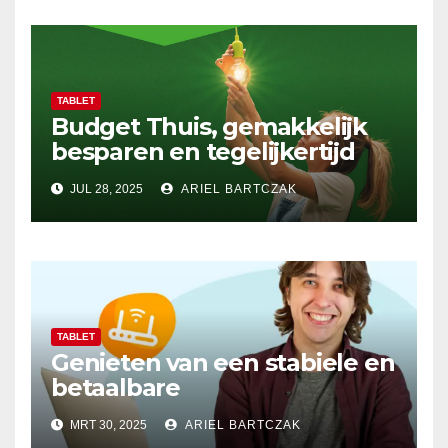
TABLET
Budget Thuis, gemakkelijk
besparen en tegelijkertijd
genieten van
JUL 28, 2025
ARIEL BARTCZAK
kwaliteitsservice
TABLET
Genieten van een stabiele en
betaalbare
thuisinternetverbinding met
MRT 30, 2025
ARIEL BARTCZAK
budgetthuis