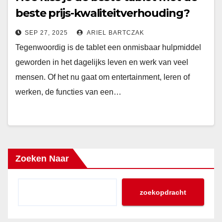
beste prijs-kwaliteitverhouding?
Ontdek de charme van
SEP 27, 2025
ARIEL BARTCZAK
verschillende merken!
Tegenwoordig is de tablet een onmisbaar hulpmiddel
geworden in het dagelijks leven en werk van veel
mensen. Of het nu gaat om entertainment, leren of
werken, de functies van een…
Zoeken Naar
zoekopdracht