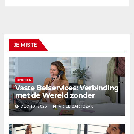
JE MISTE
SYSTEEM
Vaste Belservices: Verbinding
met de Wereld zonder
Onderbrekingen – Alleen bij
DEC 18, 2025
ARIEL BARTCZAK
Budget Internet