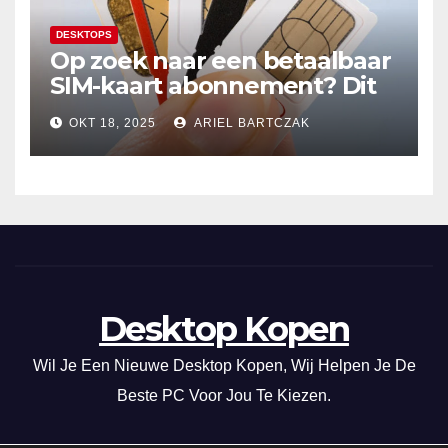
DESKTOPS
Op zoek naar een betaalbaar
SIM-kaart abonnement? Dit
20GB data-abonnement is
OKT 18, 2025
ARIEL BARTCZAK
super voordelig in Nederland
en de EU!
Desktop Kopen
Wil Je Een Nieuwe Desktop Kopen, Wij Helpen Je De
Beste PC Voor Jou Te Kiezen.