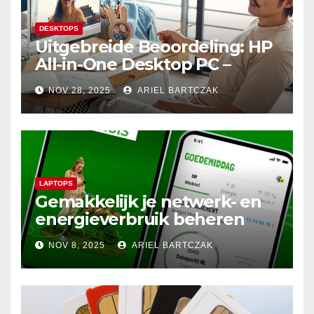
DESKTOPS
Uitgebreide Beoordeling: HP
All-in-One Desktop PC –
Krachtige Prestaties en
NOV 28, 2025
ARIEL BARTCZAK
Minimalistisch Design in
Perfecte Harmonie
LAPTOPS
Gemakkelijk je netwerk- en
energieverbruik beheren
met de Budget Thuis App
NOV 8, 2025
ARIEL BARTCZAK