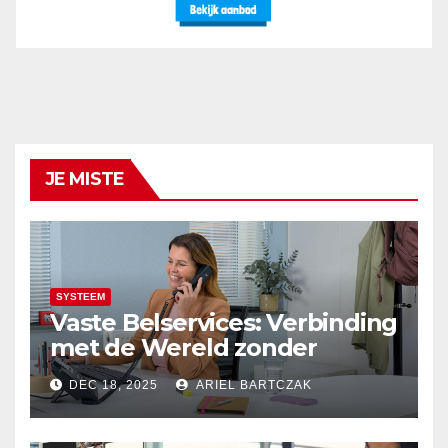
JE MISTE
SYSTEEM
Vaste Belservices: Verbinding
met de Wereld zonder
Onderbrekingen – Alleen bij
DEC 18, 2025
ARIEL BARTCZAK
Budget Internet