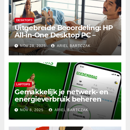
DESKTOPS
Uitgebreide Beoordeling: HP
All-in-One Desktop PC –
Krachtige Prestaties en
NOV 28, 2025
ARIEL BARTCZAK
Minimalistisch Design in
Perfecte Harmonie
LAPTOPS
Gemakkelijk je netwerk- en
energieverbruik beheren
met de Budget Thuis App
NOV 8, 2025
ARIEL BARTCZAK