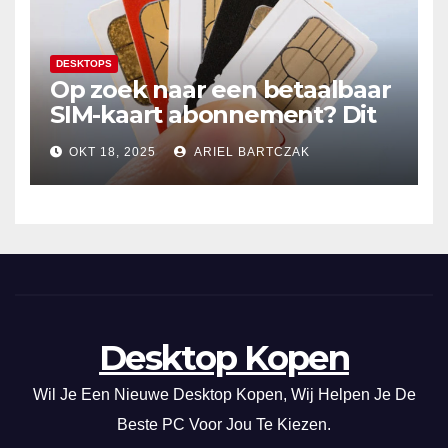
DESKTOPS
Op zoek naar een betaalbaar
SIM-kaart abonnement? Dit
20GB data-abonnement is
OKT 18, 2025
ARIEL BARTCZAK
super voordelig in Nederland
en de EU!
Desktop Kopen
Wil Je Een Nieuwe Desktop Kopen, Wij Helpen Je De
Beste PC Voor Jou Te Kiezen.