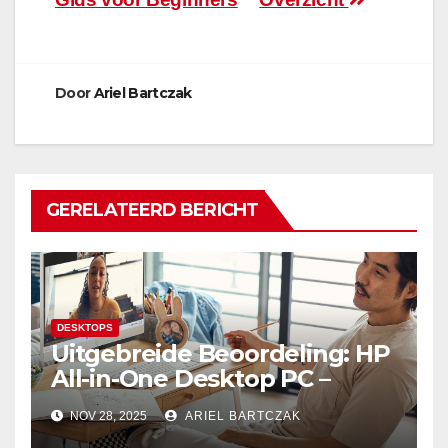
Door
Ariel Bartczak
GERELATEERD BERICHT
DESKTOPS
Uitgebreide Beoordeling: HP
All-in-One Desktop PC –
Krachtige Prestaties en
NOV 28, 2025
ARIEL BARTCZAK
Minimalistisch Design in