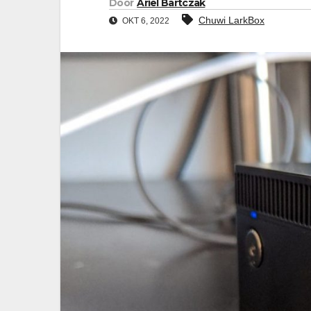
Door
Ariel Bartczak
Chuwi LarkBox
OKT 6, 2022