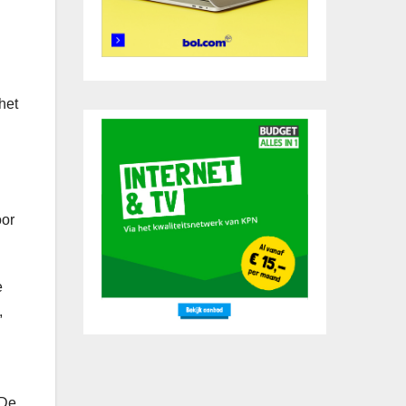
het
oor
e
,
 De