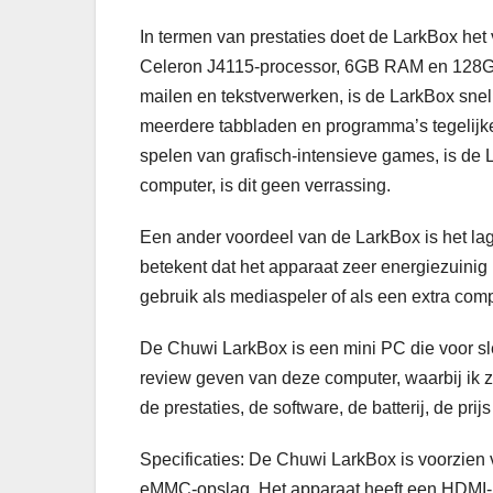
In termen van prestaties doet de LarkBox he
Celeron J4115-processor, 6GB RAM en 128GB 
mailen en tekstverwerken, is de LarkBox snel
meerdere tabbladen en programma’s tegelijker
spelen van grafisch-intensieve games, is de 
computer, is dit geen verrassing.
Een ander voordeel van de LarkBox is het lag
betekent dat het apparaat zeer energiezuinig
gebruik als mediaspeler of als een extra com
De Chuwi LarkBox is een mini PC die voor slec
review geven van deze computer, waarbij ik za
de prestaties, de software, de batterij, de pri
Specificaties: De Chuwi LarkBox is voorzie
eMMC-opslag. Het apparaat heeft een HDMI-p