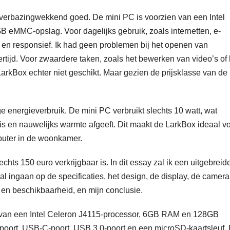
t verbazingwekkend goed. De mini PC is voorzien van een Intel
eMMC-opslag. Voor dagelijks gebruik, zoals internetten, e-
 en responsief. Ik had geen problemen bij het openen van
tijd. Voor zwaardere taken, zoals het bewerken van video’s of 
LarkBox echter niet geschikt. Maar gezien de prijsklasse van de
e energieverbruik. De mini PC verbruikt slechts 10 watt, wat
 is en nauwelijks warmte afgeeft. Dit maakt de LarkBox ideaal v
puter in de woonkamer.
hts 150 euro verkrijgbaar is. In dit essay zal ik een uitgebreid
l ingaan op de specificaties, het design, de display, de camera
js en beschikbaarheid, en mijn conclusie.
n van een Intel Celeron J4115-processor, 6GB RAM en 128GB
oort, USB-C-poort, USB 3.0-poort en een microSD-kaartsleuf.