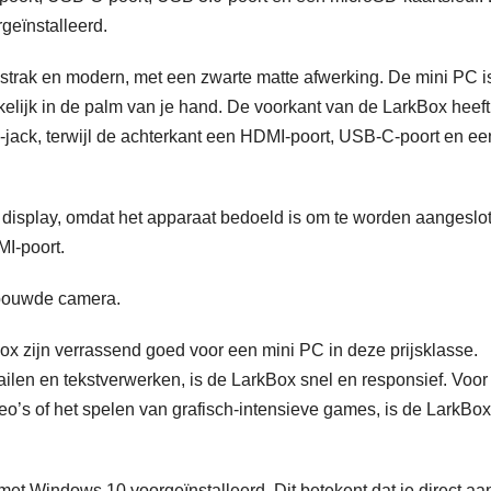
geïnstalleerd.
strak en modern, met een zwarte matte afwerking. De mini PC i
elijk in de palm van je hand. De voorkant van de LarkBox heeft
jack, terwijl de achterkant een HDMI-poort, USB-C-poort en ee
display, omdat het apparaat bedoeld is om te worden aangeslo
MI-poort.
bouwde camera.
ox zijn verrassend goed voor een mini PC in deze prijsklasse.
mailen en tekstverwerken, is de LarkBox snel en responsief. Voor
o’s of het spelen van grafisch-intensieve games, is de LarkBox
t Windows 10 voorgeïnstalleerd. Dit betekent dat je direct aa