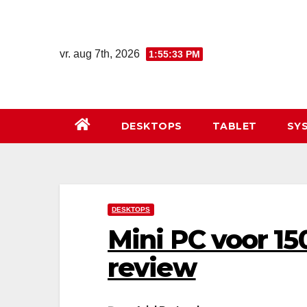
Ga
naar
de
vr. aug 7th, 2026
1:55:34 PM
inhoud
DESKTOPS
TABLET
SY
DESKTOPS
Mini PC voor 1
review