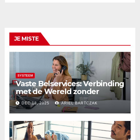
JE MISTE
SYSTEEM
Vaste Belservices: Verbinding
met de Wereld zonder
Onderbrekingen – Alleen bij
DEC 18, 2025
ARIEL BARTCZAK
Budget Internet