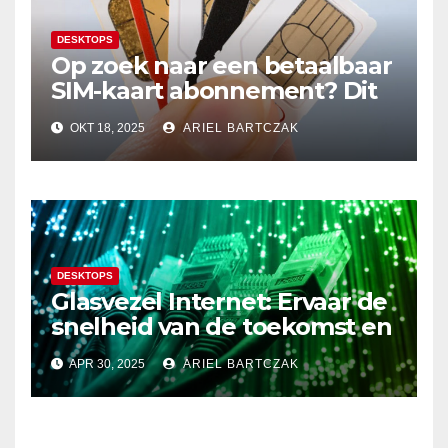
DESKTOPS
Op zoek naar een betaalbaar
SIM-kaart abonnement? Dit
20GB data-abonnement is
OKT 18, 2025
ARIEL BARTCZAK
super voordelig in Nederland
en de EU!
DESKTOPS
Glasvezel Internet: Ervaar de
snelheid van de toekomst en
verbeter je internetervaring!
APR 30, 2025
ARIEL BARTCZAK