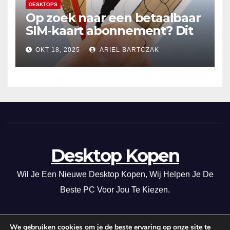
DESKTOPS
Op zoek naar een betaalbaar
SIM-kaart abonnement? Dit
20GB data-abonnement is
OKT 18, 2025
ARIEL BARTCZAK
super voordelig in Nederland
en de EU!
Desktop Kopen
Wil Je Een Nieuwe Desktop Kopen, Wij Helpen Je De
Beste PC Voor Jou Te Kiezen.
We gebruiken cookies om je de beste ervaring op onze site te