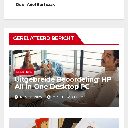
Door
Ariel Bartczak
GERELATEERD BERICHT
DESKTOPS
Uitgebreide Beoordeling: HP
All-in-One Desktop PC –
Krachtige Prestaties en
NOV 28, 2025
ARIEL BARTCZAK
Minimalistisch Design in
Perfecte Harmonie